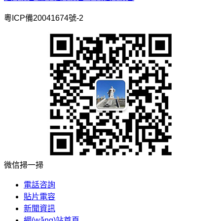
粵ICP備20041674號-2
微信掃一掃
電話咨詢
貼片電容
新聞資訊
網(wǎng)站首頁