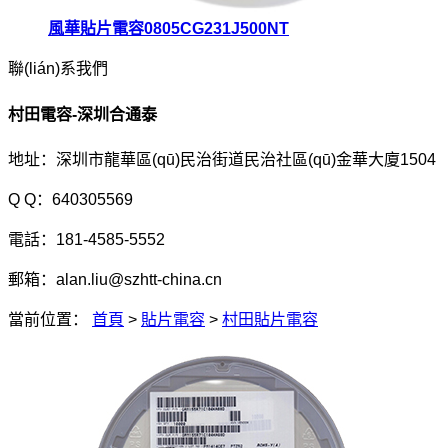
風華貼片電容0805CG231J500NT
聯(lián)系我們
村田電容-深圳合通泰
地址：深圳市龍華區(qū)民治街道民治社區(qū)金華大廈1504
Q Q：640305569
電話：181-4585-5552
郵箱：alan.liu@szhtt-china.cn
當前位置：
首頁
>
貼片電容
>
村田貼片電容