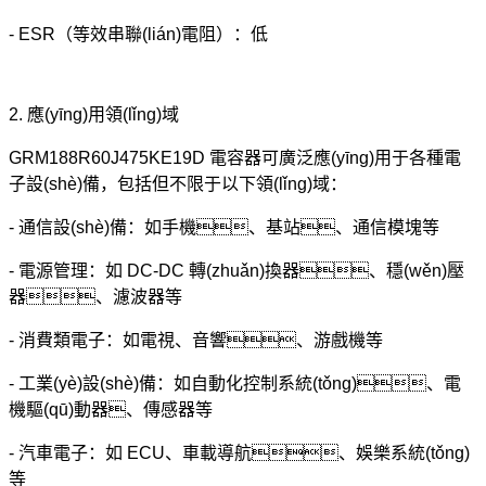
- ESR（等效串聯(lián)電阻）：低
2. 應(yīng)用領(lǐng)域
GRM188R60J475KE19D 電容器可廣泛應(yīng)用于各種電
子設(shè)備，包括但不限于以下領(lǐng)域：
- 通信設(shè)備：如手機、基站、通信模塊等
- 電源管理：如 DC-DC 轉(zhuǎn)換器、穩(wěn)壓
器、濾波器等
- 消費類電子：如電視、音響、游戲機等
- 工業(yè)設(shè)備：如自動化控制系統(tǒng)、電
機驅(qū)動器、傳感器等
- 汽車電子：如 ECU、車載導航、娛樂系統(tǒng)
等