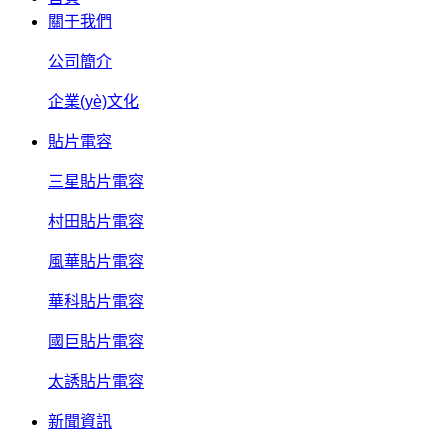
關于我們
公司簡介
企業(yè)文化
貼片電容
三星貼片電容
村田貼片電容
風華貼片電容
華科貼片電容
國巨貼片電容
太誘貼片電容
新聞資訊