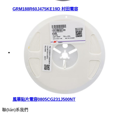
GRM188R60J475KE19D 村田電容
風華貼片電容0805CG231J500NT
聯(lián)系我們