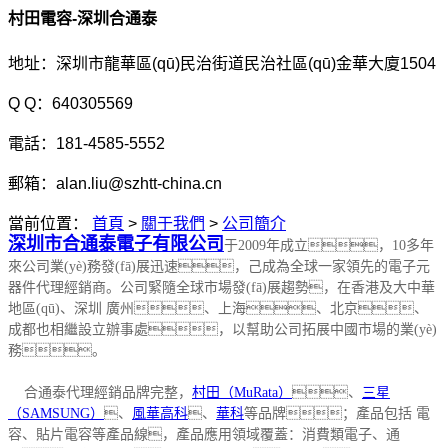
村田電容-深圳合通泰
地址：深圳市龍華區(qū)民治街道民治社區(qū)金華大廈1504
Q Q：640305569
電話：181-4585-5552
郵箱：alan.liu@szhtt-china.cn
當前位置：
首頁
>
關于我們
>
公司簡介
深圳市合通泰電子有限公司
于2009年成立，10多年
來公司業(yè)務發(fā)展迅速，己成為全球一家領先的電子元
器件代理經銷商。公司緊隨全球市場發(fā)展趨勢，在香港及大中華
地區(qū)、深圳 廣州、上海、北京、
成都也相繼設立辦事處，以幫助公司拓展中國市場的業(yè)
務。
合通泰代理經銷品牌完整，
村田（MuRata）
、
三星
（SAMSUNG）
、
風華高科
、
華科
等品牌；產品包括 電
容、貼片電容等產品線，產品應用領域覆蓋：消費類電子、通