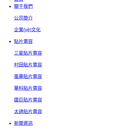
關于我們
公司簡介
企業(yè)文化
貼片電容
三星貼片電容
村田貼片電容
風華貼片電容
華科貼片電容
國巨貼片電容
太誘貼片電容
新聞資訊