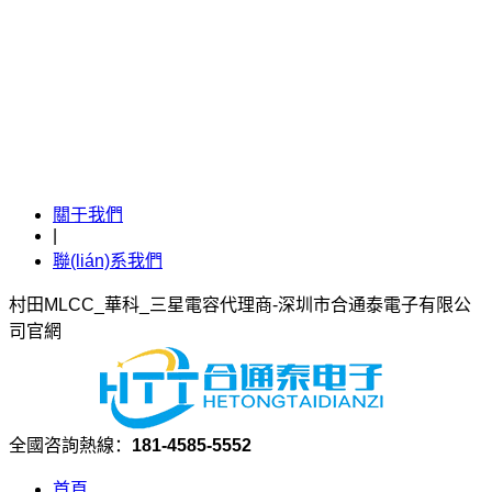
關于我們
|
聯(lián)系我們
村田MLCC_華科_三星電容代理商-深圳市合通泰電子有限公
司官網
全國咨詢熱線：
181-4585-5552
首頁