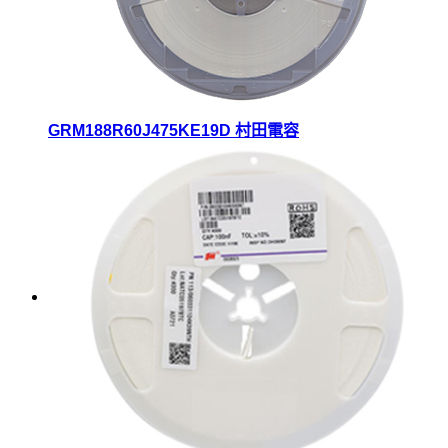
GRM188R60J475KE19D 村田電容