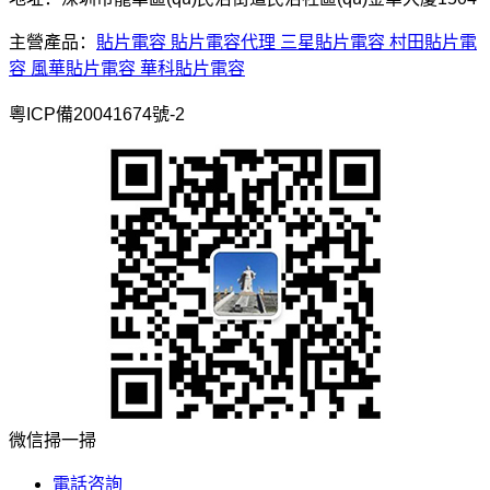
主營產品：
貼片電容
貼片電容代理
三星貼片電容
村田貼片電
容
風華貼片電容
華科貼片電容
粵ICP備20041674號-2
微信掃一掃
電話咨詢