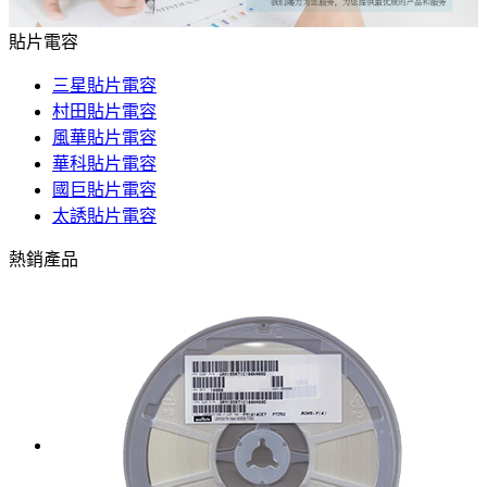
貼片電容
三星貼片電容
村田貼片電容
風華貼片電容
華科貼片電容
國巨貼片電容
太誘貼片電容
熱銷產品