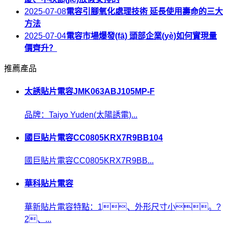
2025-07-08
電容引腳氧化處理技術 延長使用壽命的三大
方法
2025-07-04
電容市場爆發(fā) 頭部企業(yè)如何實現量
價齊升？
推薦產品
太誘貼片電容JMK063ABJ105MP-F
品牌：Taiyo Yuden(太陽誘電)...
國巨貼片電容CC0805KRX7R9BB104
國巨貼片電容CC0805KRX7R9BB...
華科貼片電容
華新貼片電容特點：1、外形尺寸小。?
2、...