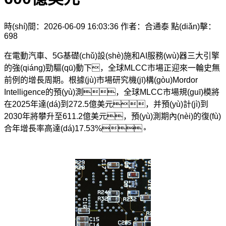
時(shí)間：2026-06-09 16:03:36
作者：合通泰
點(diǎn)擊：
698
在電動汽車、5G基礎(chǔ)設(shè)施和AI服務(wù)器三大引擎
的強(qiáng)勁驅(qū)動下，全球MLCC市場正迎來一輪史無
前例的增長周期。根據(jù)市場研究機(jī)構(gòu)Mordor
Intelligence的預(yù)測，全球MLCC市場規(guī)模將
在2025年達(dá)到272.5億美元，并預(yù)計(jì)到
2030年將攀升至611.2億美元，預(yù)測期內(nèi)的復(fù)
合年增長率高達(dá)17.53%。