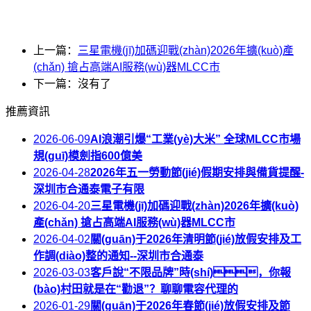
上一篇：
三星電機(jī)加碼迎戰(zhàn)2026年擴(kuò)產
(chǎn) 搶占高端AI服務(wù)器MLCC市
下一篇：
沒有了
推薦資訊
2026-06-09
AI浪潮引爆“工業(yè)大米” 全球MLCC市場
規(guī)模劍指600億美
2026-04-28
2026年五一勞動節(jié)假期安排與備貨提醒-
深圳市合通泰電子有限
2026-04-20
三星電機(jī)加碼迎戰(zhàn)2026年擴(kuò)
產(chǎn) 搶占高端AI服務(wù)器MLCC市
2026-04-02
關(guān)于2026年清明節(jié)放假安排及工
作調(diào)整的通知--深圳市合通泰
2026-03-03
客戶說“不限品牌”時(shí)，你報
(bào)村田就是在“勸退”？聊聊電容代理的
2026-01-29
關(guān)于2026年春節(jié)放假安排及節