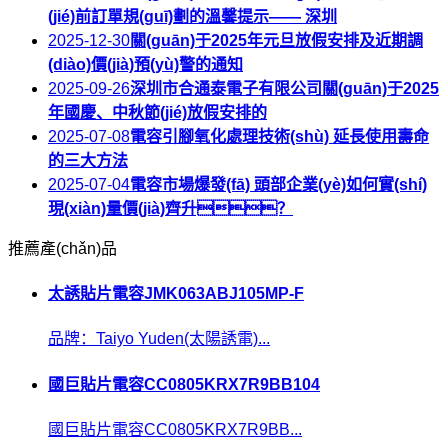
(jié)前訂單規(guī)劃的溫馨提示—— 深圳
2025-12-30
關(guān)于2025年元旦放假安排及近期調
(diào)價(jià)預(yù)警的通知
2025-09-26
深圳市合通泰電子有限公司關(guān)于2025
年國慶、中秋節(jié)放假安排的
2025-07-08
電容引腳氧化處理技術(shù) 延長使用壽命
的三大方法
2025-07-04
電容市場爆發(fā) 頭部企業(yè)如何實(shí)
現(xiàn)量價(jià)齊升？
推薦產(chǎn)品
太誘貼片電容JMK063ABJ105MP-F
品牌：Taiyo Yuden(太陽誘電)...
國巨貼片電容CC0805KRX7R9BB104
國巨貼片電容CC0805KRX7R9BB...