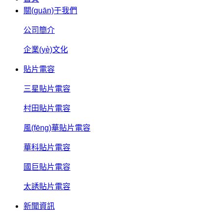
關(guān)于我們
公司簡介
企業(yè)文化
貼片電容
三星貼片電容
村田貼片電容
風(fēng)華貼片電容
華科貼片電容
國巨貼片電容
太誘貼片電容
新聞資訊