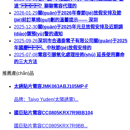
退”？聊聊電容代理的
2026-01-29
關(guān)于2026年春節(jié)放假安排及節
(jié)前訂單規(guī)劃的溫馨提示—— 深圳
2025-12-30
關(guān)于2025年元旦放假安排及近期調
(diào)價預(yù)警的通知
2025-09-26
深圳市合通泰電子有限公司關(guān)于2025
年國慶、中秋節(jié)放假安排的
2025-07-08
電容引腳氧化處理技術(shù) 延長使用壽命
的三大方法
推薦產(chǎn)品
太誘貼片電容JMK063ABJ105MP-F
品牌：Taiyo Yuden(太陽誘電)...
國巨貼片電容CC0805KRX7R9BB104
國巨貼片電容CC0805KRX7R9BB...