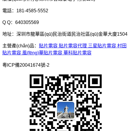
電話：181-4585-5552
Q Q：640305569
地址：深圳市龍華區(qū)民治街道民治社區(qū)金華大廈1504
主營產(chǎn)品：
貼片電容
貼片電容代理
三星貼片電容
村田
貼片電容
風(fēng)華貼片電容
華科貼片電容
粵ICP備20041674號-2