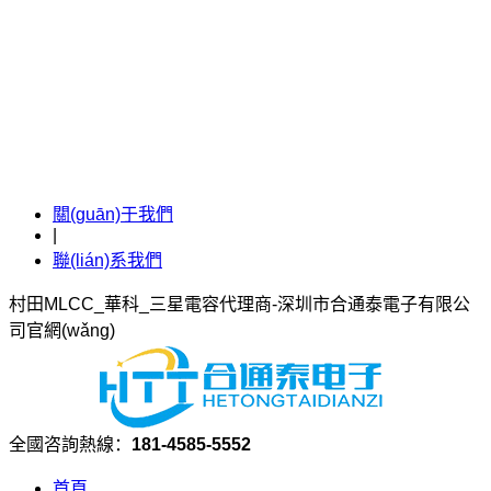
關(guān)于我們
|
聯(lián)系我們
村田MLCC_華科_三星電容代理商-深圳市合通泰電子有限公
司官網(wǎng)
全國咨詢熱線：
181-4585-5552
首頁