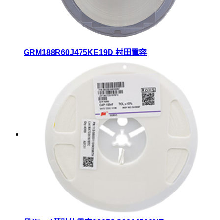
GRM188R60J475KE19D 村田電容