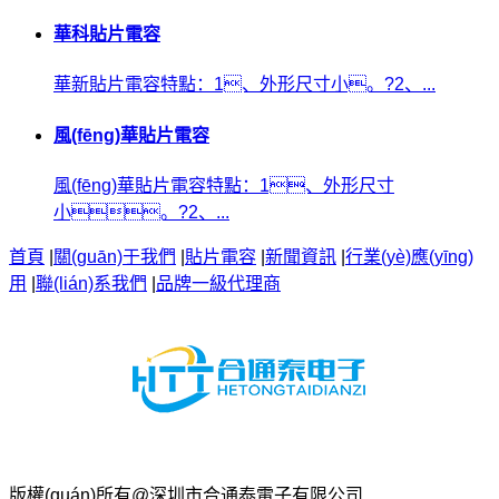
華科貼片電容
華新貼片電容特點：1、外形尺寸小。?2、...
風(fēng)華貼片電容
風(fēng)華貼片電容特點：1、外形尺寸
小。?2、...
首頁
|
關(guān)于我們
|
貼片電容
|
新聞資訊
|
行業(yè)應(yīng)
用
|
聯(lián)系我們
|
品牌一級代理商
版權(quán)所有@深圳市合通泰電子有限公司