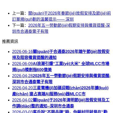
上一篇：
關(guān)于2026年春節(jié)放假安排及節(jié)前
訂單規(guī)劃的溫馨提示—— 深圳
下一篇：
2026年五一勞動節(jié)假期安排與備貨提醒-深
圳市合通泰電子有限
推薦資訊
2026-06-16
關(guān)于合通泰2026年端午節(jié)放假安
排及阻容備貨提醒的通知
2026-06-09
AI浪潮引爆“工業(yè)大米” 全球MLCC市場
規(guī)模劍指600億美
2026-04-28
2026年五一勞動節(jié)假期安排與備貨提醒-
深圳市合通泰電子有限
2026-04-20
三星電機(jī)加碼迎戰(zhàn)2026年擴(kuò)
產(chǎn) 搶占高端AI服務(wù)器MLCC市
2026-04-02
關(guān)于2026年清明節(jié)放假安排及工
作調(diào)整的通知--深圳市合通泰
2026-03-03
客戶說“不限品牌”時，你報村田就是在“勸