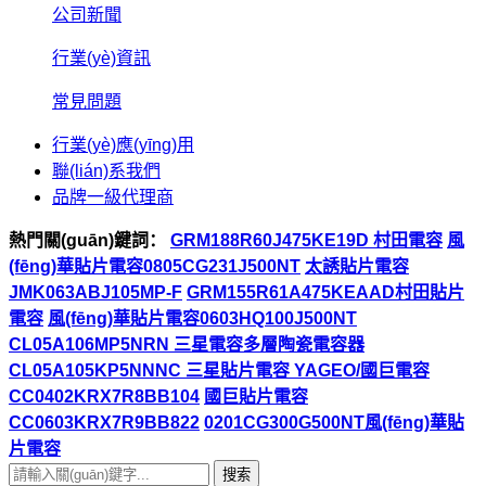
公司新聞
行業(yè)資訊
常見問題
行業(yè)應(yīng)用
聯(lián)系我們
品牌一級代理商
熱門關(guān)鍵詞：
GRM188R60J475KE19D 村田電容
風
(fēng)華貼片電容0805CG231J500NT
太誘貼片電容
JMK063ABJ105MP-F
GRM155R61A475KEAAD村田貼片
電容
風(fēng)華貼片電容0603HQ100J500NT
CL05A106MP5NRN 三星電容多層陶瓷電容器
CL05A105KP5NNNC 三星貼片電容
YAGEO/國巨電容
CC0402KRX7R8BB104
國巨貼片電容
CC0603KRX7R9BB822
0201CG300G500NT風(fēng)華貼
片電容
搜索