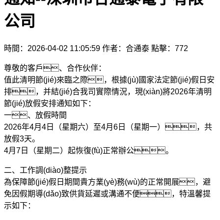
公司
時間：2026-04-02 11:05:59
作者：合通泰
點擊：
772
尊敬的客戶、合作伙伴：
值此清明節(jié)來臨之際，根據(jù)國家法定節(jié)假日安
排，并結(jié)合我司實際情況，現(xiàn)將2026年清明
節(jié)放假安排通知如下：
一、放假時間
2026年4月4日（星期六）至4月6日（星期一），共
放假3天。
4月7日（星期二）起恢復(fù)正常辦公。
二、工作調(diào)整提示
為保障節(jié)假日期間貴方業(yè)務(wù)的正常開展，避
免因假期導(dǎo)致供貨延遲或溝通不便，特溫馨提
示如下：