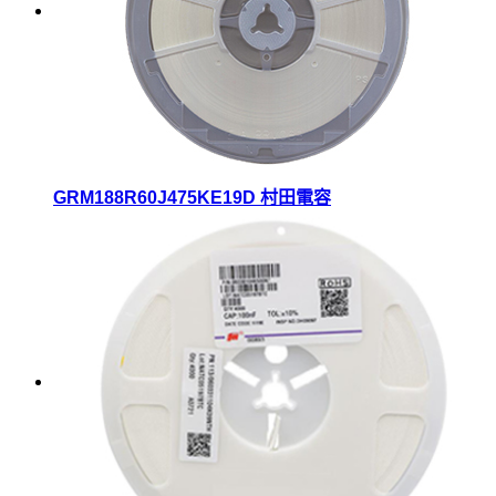
GRM188R60J475KE19D 村田電容