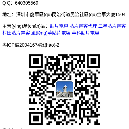
Q Q：640305569
地址：深圳市龍華區(qū)民治街道民治社區(qū)金華大廈1504
主營(yíng)產(chǎn)品：
貼片電容
貼片電容代理
三星貼片電容
村田貼片電容
風(fēng)華貼片電容
華科貼片電容
粵ICP備20041674號(hào)-2