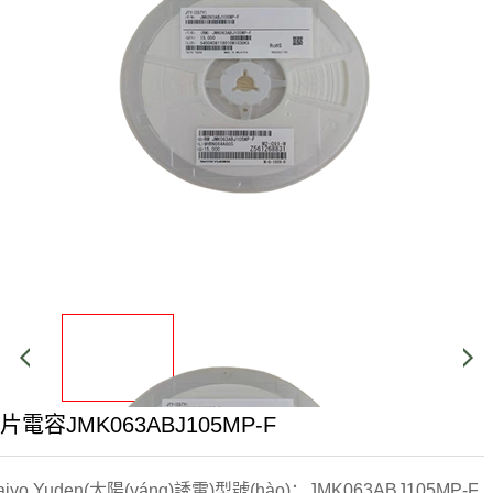
電容JMK063ABJ105MP-F
yo Yuden(太陽(yáng)誘電)型號(hào)：JMK063ABJ105MP-F