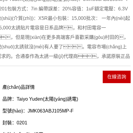
201包裝方式：7in 編帶誤差：20%容值：1uF額定電壓：6.3V
shù)(介質(zhì))：X5R最小包裝：15,000批次： 一年內(nèi)起
5,000太誘貼片電容是日系品牌，和村田電容一
，但是現(xiàn)在更多高端客戶喜歡采購(gòu)村田的，
(shuō)太誘就沒(méi)有人要了。電容市場(chǎng)上
求的。合通泰作為太誘一級(jí)代理商，承諾原裝正品
在線咨詢
產(chǎn)品詳情
品牌：Taiyo Yuden(太陽(yáng)誘電)
型號(hào)：JMK063ABJ105MP-F
封裝：0201