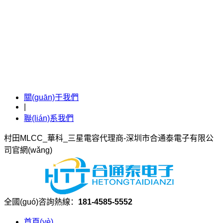
關(guān)于我們
|
聯(lián)系我們
村田MLCC_華科_三星電容代理商-深圳市合通泰電子有限公
司官網(wǎng)
全國(guó)咨詢熱線：
181-4585-5552
首頁(yè)