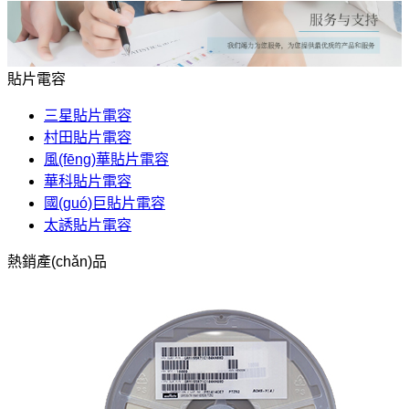
貼片電容
三星貼片電容
村田貼片電容
風(fēng)華貼片電容
華科貼片電容
國(guó)巨貼片電容
太誘貼片電容
熱銷產(chǎn)品