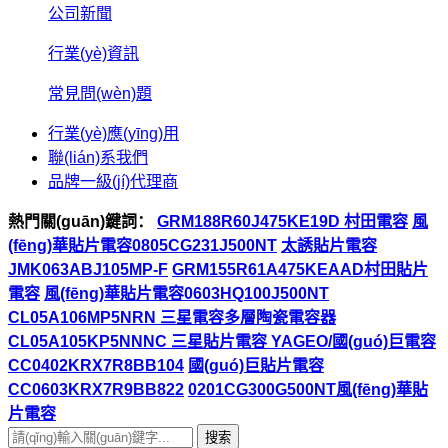
公司新聞
行業(yè)資訊
常見問(wèn)題
行業(yè)應(yīng)用
聯(lián)系我們
品牌一級(jí)代理商
熱門關(guān)鍵詞：
GRM188R60J475KE19D 村田電容
風
(fēng)華貼片電容0805CG231J500NT
太誘貼片電容
JMK063ABJ105MP-F
GRM155R61A475KEAAD村田貼片
電容
風(fēng)華貼片電容0603HQ100J500NT
CL05A106MP5NRN 三星電容多層陶瓷電容器
CL05A105KP5NNNC 三星貼片電容
YAGEO/國(guó)巨電容
CC0402KRX7R8BB104
國(guó)巨貼片電容
CC0603KRX7R9BB822
0201CG300G500NT風(fēng)華貼
片電容
搜索