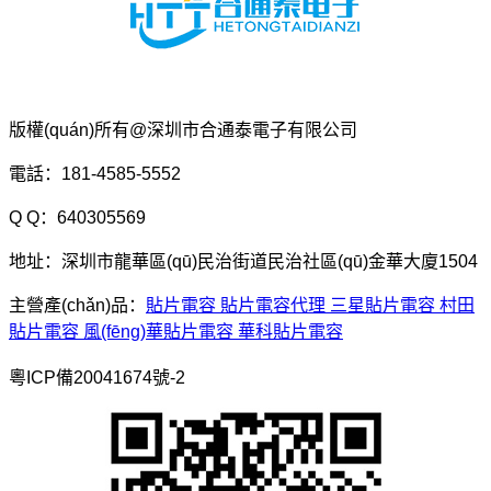
版權(quán)所有@深圳市合通泰電子有限公司
電話：181-4585-5552
Q Q：640305569
地址：深圳市龍華區(qū)民治街道民治社區(qū)金華大廈1504
主營產(chǎn)品：
貼片電容
貼片電容代理
三星貼片電容
村田
貼片電容
風(fēng)華貼片電容
華科貼片電容
粵ICP備20041674號-2