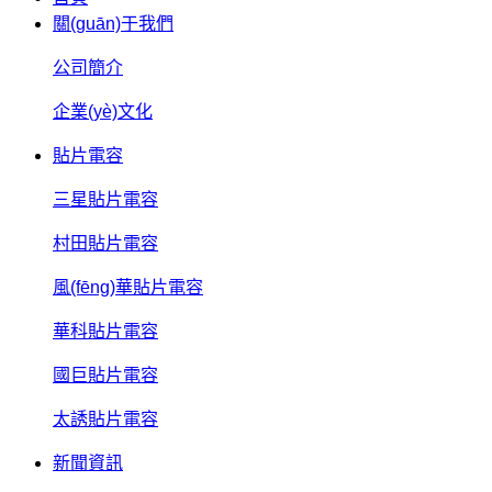
關(guān)于我們
公司簡介
企業(yè)文化
貼片電容
三星貼片電容
村田貼片電容
風(fēng)華貼片電容
華科貼片電容
國巨貼片電容
太誘貼片電容
新聞資訊