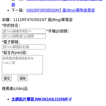
器
下一篇：
0402RF0R5B500NT 風(fēng)華陶瓷電容
采購：1111RF470J501NT 風(fēng)華電容
*
你的姓名：
*
手機(jī)號碼：
*
電子郵箱：
*
留言內(nèi)容：
提交
清除
推薦產(chǎn)品
太誘貼片電容JMK063ABJ105MP-F