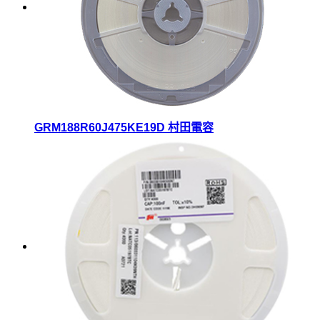
GRM188R60J475KE19D 村田電容