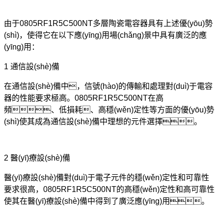
由于0805RF1R5C500NT多層陶瓷電容器具有上述優(yōu)勢
(shì)，使得它在以下應(yīng)用場(chǎng)景中具有廣泛的應
(yīng)用：
1 通信設(shè)備
在通信設(shè)備中，信號(hào)的傳輸和處理對(duì)于電容
器的性能要求極高。0805RF1R5C500NT在高
頻、低損耗、高穩(wěn)定性等方面的優(yōu)勢
(shì)使其成為通信設(shè)備中理想的元件選擇。
2 醫(yī)療設(shè)備
醫(yī)療設(shè)備對(duì)于電子元件的穩(wěn)定性和可靠性
要求很高，0805RF1R5C500NT的高穩(wěn)定性和高可靠性
使其在醫(yī)療設(shè)備中得到了廣泛應(yīng)用。