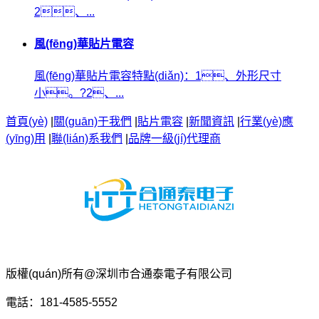
2、...
風(fēng)華貼片電容
風(fēng)華貼片電容特點(diǎn)：1、外形尺寸
小。?2、...
首頁(yè)
|
關(guān)于我們
|
貼片電容
|
新聞資訊
|
行業(yè)應
(yīng)用
|
聯(lián)系我們
|
品牌一級(jí)代理商
版權(quán)所有@深圳市合通泰電子有限公司
電話：181-4585-5552