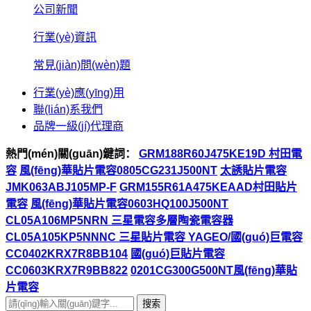
公司新聞
行業(yè)資訊
常見(jiàn)問(wèn)題
行業(yè)應(yīng)用
聯(lián)系我們
品牌一級(jí)代理商
熱門(mén)關(guān)鍵詞：
GRM188R60J475KE19D 村田電
容
風(fēng)華貼片電容0805CG231J500NT
太誘貼片電容
JMK063ABJ105MP-F
GRM155R61A475KEAAD村田貼片
電容
風(fēng)華貼片電容0603HQ100J500NT
CL05A106MP5NRN 三星電容多層陶瓷電容器
CL05A105KP5NNNC 三星貼片電容
YAGEO/國(guó)巨電容
CC0402KRX7R8BB104
國(guó)巨貼片電容
CC0603KRX7R9BB822
0201CG300G500NT風(fēng)華貼
片電容
搜索