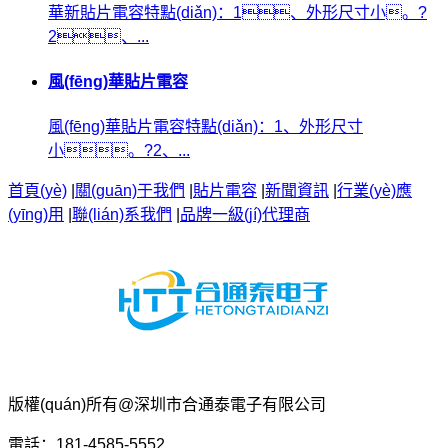
華新貼片電容特點(diǎn)：1、外形尺寸小。?
2、...
風(fēng)華貼片電容
風(fēng)華貼片電容特點(diǎn)：1、外形尺寸
小。?2、...
首頁(yè)
|
關(guān)于我們
|
貼片電容
|
新聞資訊
|
行業(yè)應
(yīng)用
|
聯(lián)系我們
|
品牌一級(jí)代理商
版權(quán)所有@深圳市合通泰電子有限公司
電話：181-4585-5552