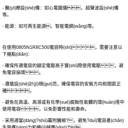
- 醫(yī)療設(shè)備：如心電圖儀、超聲波設(shè)備
等。
- 能源：如可再生能源、智能電網(wǎng)等。
在使用0805N1R8C500電容時(shí)，需要注意以
下幾點(diǎn)：
- 確保所選電容的額定電壓高于實(shí)際使用電壓，避
免電容損壞。
- 遵循設(shè)計(jì)規(guī)范，確保電容的安裝方向和間距正
確。
- 避免在高溫、高濕或有化學(xué)腐蝕性氣體的環(huán)境中
使用電容，以免影響性能和壽命。
- 采用適當(dāng)?shù)暮附臃椒?，避免?duì)電容產(chǎn)
生熱應(yīng)力和機(jī)械應(yīng)力。