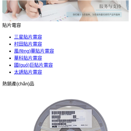
貼片電容
三星貼片電容
村田貼片電容
風(fēng)華貼片電容
華科貼片電容
國(guó)巨貼片電容
太誘貼片電容
熱銷產(chǎn)品