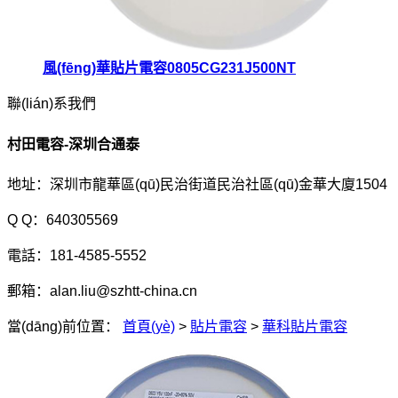
風(fēng)華貼片電容0805CG231J500NT
聯(lián)系我們
村田電容-深圳合通泰
地址：深圳市龍華區(qū)民治街道民治社區(qū)金華大廈1504
Q Q：640305569
電話：181-4585-5552
郵箱：alan.liu@szhtt-china.cn
當(dāng)前位置：
首頁(yè)
>
貼片電容
>
華科貼片電容