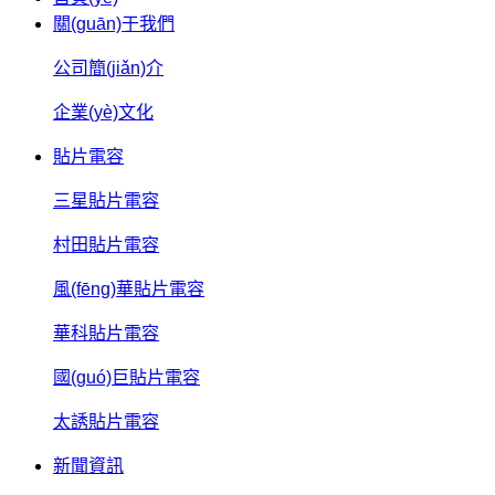
關(guān)于我們
公司簡(jiǎn)介
企業(yè)文化
貼片電容
三星貼片電容
村田貼片電容
風(fēng)華貼片電容
華科貼片電容
國(guó)巨貼片電容
太誘貼片電容
新聞資訊