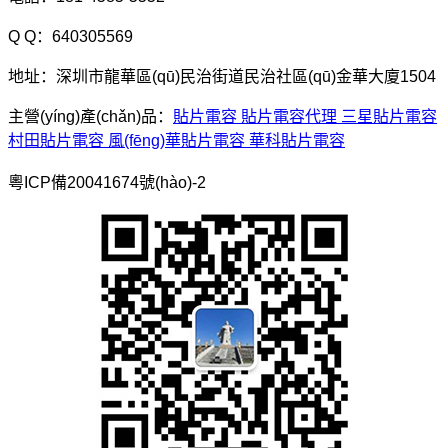
Q Q：640305569
地址：深圳市龍華區(qū)民治街道民治社區(qū)金華大廈1504
主營(yíng)產(chǎn)品：
貼片電容
貼片電容代理
三星貼片電容
村田貼片電容
風(fēng)華貼片電容
華科貼片電容
粵ICP備20041674號(hào)-2