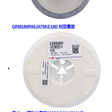
GRM188R60J475KE19D 村田電容