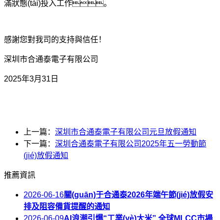
滿狀態(tài)投入工作。
感謝您對我司的支持與信任！
深圳市合通泰電子有限公司
2025年3月31日
上一篇：
深圳市合通泰電子有限公司元旦放假通知
下一篇：
深圳合通泰電子有限公司2025年五一勞動節
(jié)放假通知
推薦資訊
2026-06-16
關(guān)于合通泰2026年端午節(jié)放假安
排及阻容備貨提醒的通知
2026-06-09
AI浪潮引爆“工業(yè)大米” 全球MLCC市場