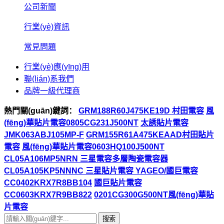
公司新聞
行業(yè)資訊
常見問題
行業(yè)應(yīng)用
聯(lián)系我們
品牌一級代理商
熱門關(guān)鍵詞：
GRM188R60J475KE19D 村田電容
風
(fēng)華貼片電容0805CG231J500NT
太誘貼片電容
JMK063ABJ105MP-F
GRM155R61A475KEAAD村田貼片
電容
風(fēng)華貼片電容0603HQ100J500NT
CL05A106MP5NRN 三星電容多層陶瓷電容器
CL05A105KP5NNNC 三星貼片電容
YAGEO/國巨電容
CC0402KRX7R8BB104
國巨貼片電容
CC0603KRX7R9BB822
0201CG300G500NT風(fēng)華貼
片電容
搜索