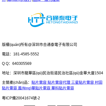
版權(quán)所有@深圳市合通泰電子有限公司
電話：181-4585-5552
Q Q：640305569
地址：深圳市龍華區(qū)民治街道民治社區(qū)金華大廈1504
主營產(chǎn)品：
貼片電容
貼片電容代理
三星貼片電容
村田
貼片電容
風(fēng)華貼片電容
華科貼片電容
粵ICP備20041674號-2