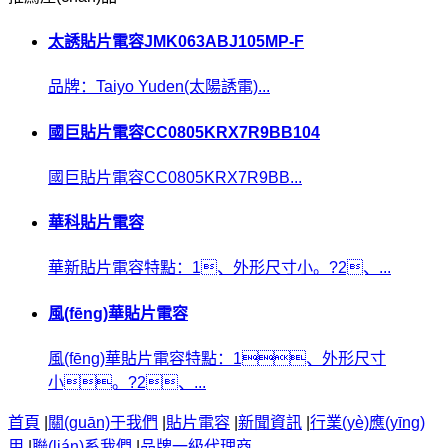
太誘貼片電容JMK063ABJ105MP-F
品牌：Taiyo Yuden(太陽誘電)...
國巨貼片電容CC0805KRX7R9BB104
國巨貼片電容CC0805KRX7R9BB...
華科貼片電容
華新貼片電容特點：1、外形尺寸小。?2、...
風(fēng)華貼片電容
風(fēng)華貼片電容特點：1、外形尺寸
小。?2、...
首頁
|
關(guān)于我們
|
貼片電容
|
新聞資訊
|
行業(yè)應(yīng)
用
|
聯(lián)系我們
|
品牌一級代理商