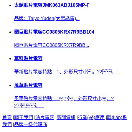
太誘貼片電容JMK063ABJ105MP-F
品牌：Taiyo Yuden(太陽誘電)...
國巨貼片電容CC0805KRX7R9BB104
國巨貼片電容CC0805KRX7R9BB...
華科貼片電容
華新貼片電容特點：1、外形尺寸小。?2、...
風華貼片電容
風華貼片電容特點：1、外形尺寸小。?
2、...
首頁
|
關于我們
|
貼片電容
|
新聞資訊
|
行業(yè)應用
|
聯(lián)系
我們
|
品牌一級代理商