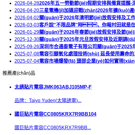
2026-04-28
2026年五一勞動節(jié)假期安排與備貨提
2026-04-20
三星電機(jī)加碼迎戰(zhàn)2026年擴(kuò)
2026-04-02
關(guān)于2026年清明節(jié)放假安排及工
2026-03-03
客戶說“不限品牌”時，你報村田就是
2026-01-29
關(guān)于2026年春節(jié)放假安排及節(j
2025-12-30
關(guān)于2025年元旦放假安排及近期調(di
2025-09-26
深圳市合通泰電子有限公司關(guān)于2025
2025-07-08
電容引腳氧化處理技術(shù) 延長使用壽命
2025-07-04
電容市場爆發(fā) 頭部企業(yè)如何實現(xi
推薦產(chǎn)品
太誘貼片電容JMK063ABJ105MP-F
品牌：Taiyo Yuden(太陽誘電)...
國巨貼片電容CC0805KRX7R9BB104
國巨貼片電容CC0805KRX7R9BB...