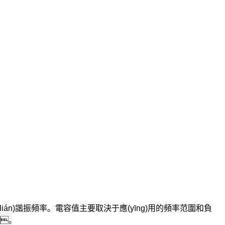
(lián)諧振頻率。電容值主要取決于應(yīng)用的頻率范圍和負
。