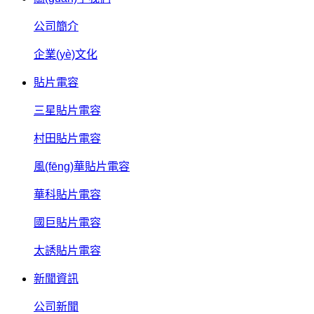
公司簡介
企業(yè)文化
貼片電容
三星貼片電容
村田貼片電容
風(fēng)華貼片電容
華科貼片電容
國巨貼片電容
太誘貼片電容
新聞資訊
公司新聞