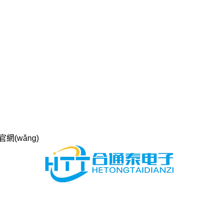
(wǎng)