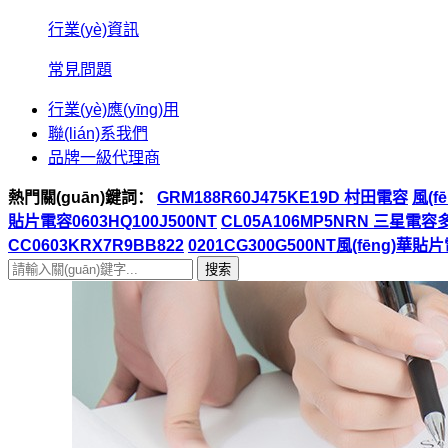
行業(yè)資訊
常見問題
行業(yè)應(yīng)用
聯(lián)系我們
品牌一級代理商
熱門關(guān)鍵詞：
GRM188R60J475KE19D 村田電容
風(f
貼片電容0603HQ100J500NT
CL05A106MP5NRN 三星
CC0603KRX7R9BB822
0201CG300G500NT風(fēng)華貼
搜索