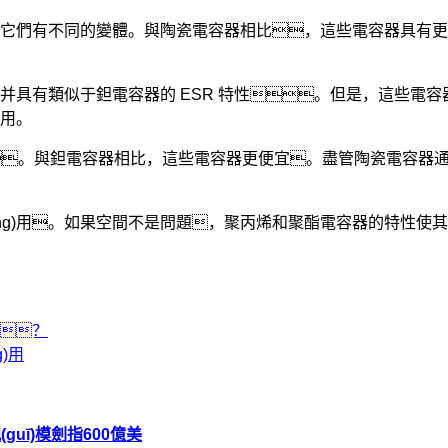
它們有不同的變體。與陶瓷電容器相比，這些電容器具有更高的 
容并具有類似于鉭電容器的 ESR 特性。但是，這些
)用。
。與鉭電容器相比，這些電容器更便宜。盡管陶瓷電容器通常
ng)用。如果空間不是問題，聚丙烯和聚酯電容器的特性使其成
？
)用
(guī)模劍指600億美