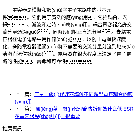
電容器是模擬和數(shù)字電子電路中的基本元
件。它們用于廣泛的應(yīng)用，包括耦合、去
耦、濾波和定時(shí)應(yīng)用。耦合電容器允許交
流分量通過(guò)，同時(shí)阻止直流分量。去耦電
容器在電子電路中用作儲(chǔ)能器，以防止電壓快速變
化。旁路電容器通過(guò)將不需要的交流分量分流到地來(lái)
清潔直流信號(hào)。電容器在很大程度上決定了電子電
路的性能、壽命和可靠性。
上一篇：
三星一級(jí)代理商講解不同類型電容耦合的應
(yīng)用
下一篇：
風(fēng)華一級(jí)代理商告訴你為什么低 ESR
在電容器設(shè)計(jì)中很重要
推薦資訊