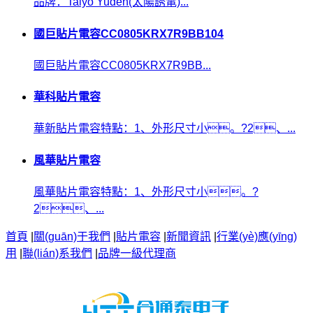
品牌：Taiyo Yuden(太陽誘電)...
國巨貼片電容CC0805KRX7R9BB104
國巨貼片電容CC0805KRX7R9BB...
華科貼片電容
華新貼片電容特點：1、外形尺寸小。?2、...
風華貼片電容
風華貼片電容特點：1、外形尺寸小。?
2、...
首頁
|
關(guān)于我們
|
貼片電容
|
新聞資訊
|
行業(yè)應(yīng)
用
|
聯(lián)系我們
|
品牌一級代理商