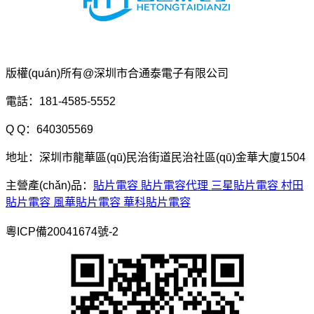
版權(quán)所有@深圳市合通泰電子有限公司
電話：181-4585-5552
Q Q：640305569
地址：深圳市龍華區(qū)民治街道民治社區(qū)金華大廈1504
主營產(chǎn)品：
貼片電容
貼片電容代理
三星貼片電容
村田
貼片電容
風華貼片電容
華科貼片電容
粵ICP備20041674號-2