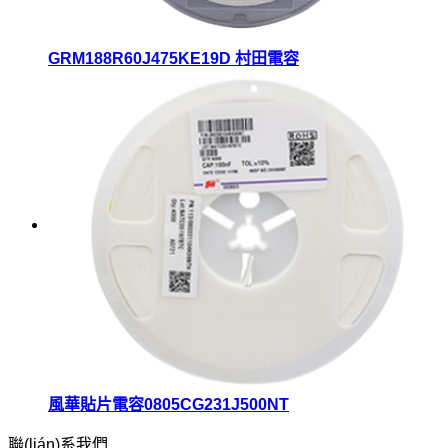
GRM188R60J475KE19D 村田電容
風華貼片電容0805CG231J500NT
聯(lián)系我們