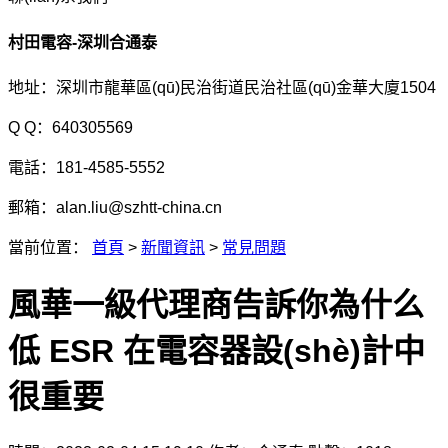
村田電容-深圳合通泰
地址：深圳市龍華區(qū)民治街道民治社區(qū)金華大廈1504
Q Q：640305569
電話：181-4585-5552
郵箱：alan.liu@szhtt-china.cn
當前位置：
首頁
>
新聞資訊
>
常見問題
風華一級代理商告訴你為什么
低 ESR 在電容器設(shè)計中
很重要