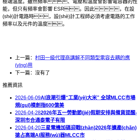
極端溫度。雖然頻率、電壓和溫度會影響電容器的性
能，但只有頻率會影響 ESR。因此，在設
(shè)計電路時，設(shè)計工程師必須考慮電路的工作
頻率以及元件的溫度。
上一篇：
村田一級代理商講解不同類型電容去耦的應
(yīng)用
下一篇：
沒有了
推薦資訊
2026-06-09
AI浪潮引爆“工業(yè)大米” 全球MLCC市場
規(guī)模劍指600億美
2026-04-28
2026年五一勞動節(jié)假期安排與備貨提醒-
深圳市合通泰電子有限
2026-04-20
三星電機加碼迎戰(zhàn)2026年擴產(chǎn)
搶占高端AI服務(wù)器MLCC市